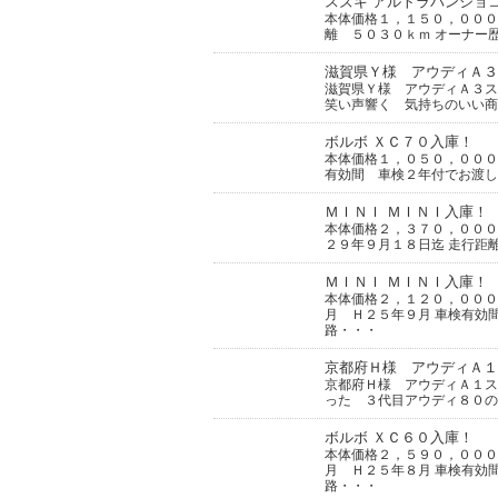
スズキ アルトラパンショ
本体価格１，１５０，０００
離 ５０３０ｋｍ オーナ
滋賀県Ｙ様 アウディＡ３
滋賀県Ｙ様 アウディＡ３
笑い声響く 気持ちのいい商談
ボルボ ＸＣ７０入庫！
本体価格１，０５０，０００
有効間 車検２年付でお渡し
ＭＩＮＩ ＭＩＮＩ入庫！
本体価格２，３７０，０００
２９年９月１８日迄 走行距
ＭＩＮＩ ＭＩＮＩ入庫！
本体価格２，１２０，０００
月 Ｈ２５年９月 車検有効
路・・・
京都府Ｈ様 アウディＡ１
京都府Ｈ様 アウディＡ１ス
った ３代目アウディ８０の
ボルボ ＸＣ６０入庫！
本体価格２，５９０，０００
月 Ｈ２５年８月 車検有効
路・・・