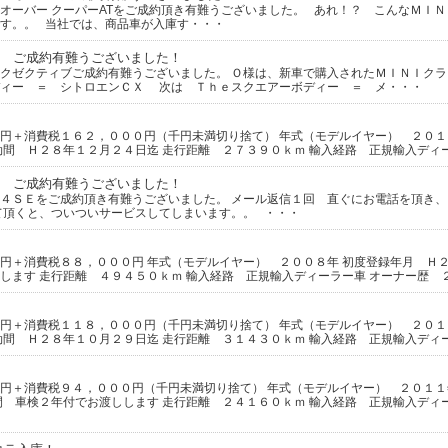
オーバー クーパーATをご成約頂き有難うございました。 あれ！？ こんなＭＩ
す。。 当社では、商品車が入庫す・・・
 ご成約有難うございました！
クゼクティブご成約有難うございました。 Ｏ様は、新車で購入されたＭＩＮＩク
ディー ＝ シトロエンＣＸ 次は Ｔｈｅスクエアーボディー ＝ メ・・・
円＋消費税１６２，０００円（千円未満切り捨て） 年式（モデルイヤー） ２０１
効間 Ｈ２８年１２月２４日迄 走行距離 ２７３９０ｋｍ 輸入経路 正規輸入ディ
 ご成約有難うございました！
４ＳＥをご成約頂き有難うございました。 メール返信１回 直ぐにお電話を頂き
て頂くと、ついついサービスしてしまいます。。 ・・・
円＋消費税８８，０００円 年式（モデルイヤー） ２００８年 初度登録年月 Ｈ２
します 走行距離 ４９４５０ｋｍ 輸入経路 正規輸入ディーラー車 オーナー歴 
円＋消費税１１８，０００円（千円未満切り捨て） 年式（モデルイヤー） ２０１
効間 Ｈ２８年１０月２９日迄 走行距離 ３１４３０ｋｍ 輸入経路 正規輸入ディ
円＋消費税９４，０００円（千円未満切り捨て） 年式（モデルイヤー） ２０１１
間 車検２年付でお渡しします 走行距離 ２４１６０ｋｍ 輸入経路 正規輸入ディー