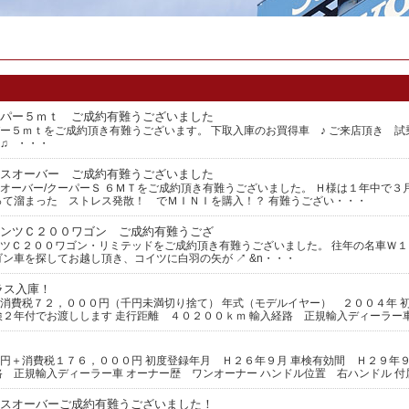
パー５ｍｔ ご成約有難うございました
ー５ｍｔをご成約頂き有難うございます。 下取入庫のお買得車 ♪ ご来店頂き 試
♫ ・・・
スオーバー ご成約有難うございました
オーバー/クーパーＳ ６ＭＴをご成約頂き有難うございました。 Ｈ様は１年中で３
って溜まった ストレス発散！ でＭＩＮＩを購入！？ 有難うござい・・・
ンツＣ２００ワゴン ご成約有難うござ
ツＣ２００ワゴン・リミテッドをご成約頂き有難うございました。 往年の名車Ｗ
ゴン車を探してお越し頂き、コイツに白羽の矢が ↗ &n・・・
ラス入庫！
消費税７２，０００円（千円未満切り捨て） 年式（モデルイヤー） ２００４年 
検２年付でお渡しします 走行距離 ４０２００ｋｍ 輸入経路 正規輸入ディーラー
円＋消費税１７６，０００円 初度登録年月 Ｈ２６年９月 車検有効間 Ｈ２９年９
路 正規輸入ディーラー車 オーナー歴 ワンオーナー ハンドル位置 右ハンドル 
スオーバーご成約有難うございました！