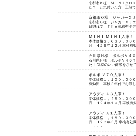
京都市Ｋ様 ＭＩＮＩクロス
た？ と気付いた方 正解で
京都市Ｏ様 ジャガーＸＪ
京都市Ｏ様 ジャガーＸＪエ
目惚れで Ｔｈｅ流線型ボ
ＭＩＮＩ ＭＩＮＩ入庫！
本体価格２，０３０，０００
月 Ｈ２５年１２月 車検有
石川県Ｈ様 ボルボＶ４０
石川県Ｈ様 ボルボＶ４０Ｔ
た！ 気持のいい商談をさせ
ボルボ Ｖ７０入庫！
本体価格１，１００，０００
有効間 車検２年付でお渡し
アウディ Ａ３入庫！
本体価格１，４８０，０００
月 Ｈ２４年１０月 車検有
アウディ Ａ１入庫！
本体価格１，１８０，０００
月 Ｈ２３年３月 車検有効
ー・・・