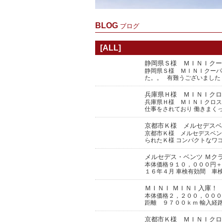
BLOG
ブログ
[ALL]
静岡県Ｓ様 ＭＩＮＩクー
静岡県Ｓ様 ＭＩＮＩクーパ
た。。 有難うございました 
兵庫県Ｈ様 ＭＩＮＩクロ
兵庫県Ｈ様 ＭＩＮＩクロス
仕事をされており 働きまく
京都市Ｋ様 メルセデスベ
京都市Ｋ様 メルセデスベン
られたＫ様 コンパクトなワ
メルセデス・ベンツ Ｍク
本体価格９１０，０００円＋
１６年４月 車検有効間 車
ＭＩＮＩ ＭＩＮＩ入庫！
本体価格２，２００，０００
距離 ９７００ｋｍ 輸入経
京都市Ｋ様 ＭＩＮＩクロ