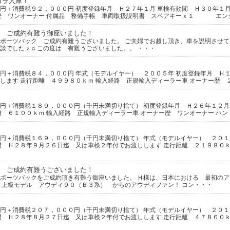
コラ入庫！
円＋消費税９２，０００円 初度登録年月 Ｈ２７年１月 車検有効間 Ｈ３０年１月
ー歴 ワンオーナー 付属品 整備手帳 車両取扱説明書 スペアキーｘ１ エン
 ご成約有難う御座いました！
スポーツバック ご成約有難うございました。 ご夫婦でお越し頂き、車を説明させ
でした ♪ ♫ この度は 有難うございました。。 ・・・
円＋消費税８４，０００円 年式（モデルイヤー） ２００５年 初度登録年月 Ｈ１
します 走行距離 ４９９８０ｋｍ 輸入経路 正規輸入ディーラー車 オーナー歴 
円＋消費税１８９，０００円（千円未満切り捨て） 初度登録年月 Ｈ２６年１２月
離 ６１００ｋｍ 輸入経路 正規輸入ディーラー車 オーナー歴 ワンオーナー ハ
円＋消費税１６９，０００円（千円未満切り捨て） 年式（モデルイヤー） ２０１
間 Ｈ２８年９月２６日迄 又は車検２年付でお渡しします 走行距離 ２１９８０ｋ
 ご成約有難うございました！
ポーツバックをご成約頂き有難う御座いました。 Ｈ様は、日本における 最初の
 上級モデル アウディ９０（Ｂ３系） からのアウディファン！ コン・・・
円＋消費税２０７，０００円（千円未満切り捨て） 年式（モデルイヤー） ２０１
間 Ｈ２８年８月２７日迄 又は車検２年付でお渡しします 走行距離 ４７８６０ｋ