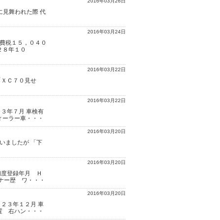
2016年03月26日
に見舞われた際 代
2016年03月24日
費税１５，０４０
２８年１０
2016年03月22日
「ＸＣ７０見せ
2016年03月22日
３年７月 車検有
ィーラー車・・・
2016年03月20日
いましたが 「下
2016年03月20日
初度登録年月 Ｈ
ーナー歴 ワ・・・
2016年03月20日
２３年１２月 車
置 右ハン・・・