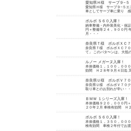
愛知県Ｈ様 サーブ９−５
愛知県Ｈ様 サーブ９−５エ
車としてサーブ車に乗り 感
ボルボ Ｓ６０入庫！
納車整備・内外装美化・保
円＋整備等２４，９００円 
月・・・
奈良県Ｔ様 ボルボＸＣ７
奈良県Ｔ様 ボルボＸＣ７０
て」 このパタ〜ンは、大抵
ルノー メガーヌ入庫！
本体価格１，１００，０００
効間 Ｈ２８年９月４日迄 
奈良県Ｕ様 ボルボＶ７０
奈良県Ｕ様 ボルボＶ７０ク
取り車とのお別れが辛い・・
ＢＭＷ １シリーズ入庫！
本体価格９２０，０００円＋
２０年２月 車検有効間 Ｈ
ボルボ Ｓ６０入庫！
本体価格１，３５０，０００
検有効間 車検２年付でお渡