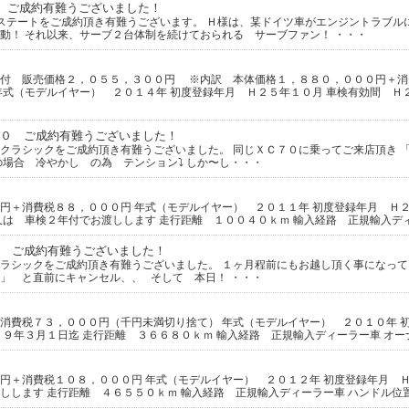
 ご成約有難うございました！
ステートをご成約頂き有難うございます。 Ｈ様は、某ドイツ車がエンジントラブル
動！ それ以来、サーブ２台体制を続けておられる サーブファン！ ・・・
証付 販売価格２，０５５，３００円 ※内訳 本体価格１，８８０，０００円＋消
年式（モデルイヤー） ２０１４年 初度登録年月 Ｈ２５年１０月 車検有効間 Ｈ
０ ご成約有難うございました！
クラシックをご成約頂き有難うございました。 同じＸＣ７０に乗ってご来店頂き 
の場合 冷やかし の為 テンション⤵ しか〜し・・・
円＋消費税８８，０００円 年式（モデルイヤー） ２０１１年 初度登録年月 Ｈ２
又は 車検２年付でお渡しします 走行距離 １００４０ｋｍ 輸入経路 正規輸入デ
 ご成約有難うございました！
ラシックをご成約頂き有難うございました。 １ヶ月程前にもお越し頂く事になって
」 と直前にキャンセル、、 そして 本日！ ・・・
消費税７３，０００円（千円未満切り捨て） 年式（モデルイヤー） ２０１０年 
２９年３月１日迄 走行距離 ３６６８０ｋｍ 輸入経路 正規輸入ディーラー車 オ
円＋消費税１０８，０００円 年式（モデルイヤー） ２０１２年 初度登録年月 Ｈ
しします 走行距離 ４６５５０ｋｍ 輸入経路 正規輸入ディーラー車 ハンドル位