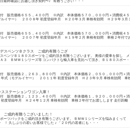
日最終確認にお越し頂き契約〜♪ 有難うござい・・・
証付 販売価格６５５，４００円 ※内訳 本体価格５７０，０００円＋消費税４５
デルイヤー） ２００８年 初度登録年月 Ｈ２０年３月 車検有効間 Ｈ２９年３月
証付 販売価格６５５，４００円 ※内訳 本体価格５７０，０００円＋消費税４５
デルイヤー） ２００７年 初度登録年月 Ｈ１９年２月 車検有効間 車検２年付で
デスベンツＢクラス ご成約有難うござ
スベンツＢ１８０スポーツをご成約頂き有難うございます。 奥様の愛車を探し 
Ａ３ ＢＭＷ１シリーズ等 コンパクトな輸入車を見比べて頂き、Ｂ１８０スポー・
証付 販売価格２，２６３，８００円 ※内訳 本体価格２，０５０，０００円＋消
 年式（モデルイヤー） ２０１１年 初度登録年月 Ｈ２３年９月 車検有効間 車
ラスステーションワゴン入庫！
証付 販売価格２，１２３，４００円 ※内訳 本体価格１，９２０，０００円＋消
 初度登録年月 Ｈ２４年１２月 車検有効間 車検２年付でお渡しします 走行距離
 ご成約有難うございました！
ポーツバックをご成約頂き有難うございます。 ＢＭＷ１シリーズを悩みまくって
 ！ 久しぶりの若いお客様でした ♪ 「２０代の若者にも・・・