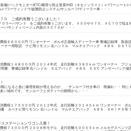
フル装備/バックモニター/ETC/横滑り防止装置/HID（キセノンライト）/パワーシート
ル/パワーウィンドウ/盗難防止システム/サンルーフ/ディーラー車・・・
７０ ご成約有難うございました！
０ラーバサンド をご成約有難うございます。 Ｖ５０やＶ７０、ＸＣ７０で悩ま
ラーバサンドｘベージュ内装のＸＣ７０が ・・・
費税６６０００円 ワンオーナー ボルボ正規輸入ディーラー車 整備記録簿 取扱
ューナー用取説 ナビ用リモコン 右ハンドル マルチエアバック ＡＢＳ ＤＳＴＣ
消費税１４８０００円 ２０１４年式 走行距離９３８０ｋｍ ワンオーナー プジ
説明書 整備記録簿 右ハンドル ６エアバック ＡＢＳ ＥＳＣ アンサーバック/盗
！
時期になると急に修理依頼が増えるのが、 サンルーフ付き車の 雨漏れ・・ 特に
多い傾向です。 サンルーフとボディーの隙間から・・・
消費税１７５０００円 ２０１２年式 走行距離２０１４５ｋｍ ワンオーナー ボ
明書 カーナビ用リモコン 右ハンドル マルチエアバック ＡＢＳ ＳＨＩＰＳ等 
ラスステーションワゴン入庫！
費税７３０００円 ２００８年モデル 走行距離５００５５ｋｍ メルセデスベンツ