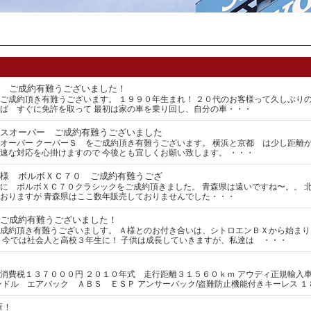
 ご成約有難うございました！
ご成約頂き有難うございます。 １９９０年生まれ！ ２０代のお客様って久しぶり
ば すぐに免許を取って 最初は家の車を乗り回し、自分の車・・・
スオーバー ご成約有難うございました
オーバー クーパーＳ をご成約頂き有難うございます。 横浜と京都 は少し距離が
速な対応を心掛けますので 今後とも宜しくお願い致します。 ・・・
様 ボルボＸＣ７０ ご成約有難うござ
に ボルボＸＣ７０クラシックをご成約頂きました。 青森県は遠いですね〜。。 
おりますが 青森県はここ数年販売しておりませんでした・・・
ご成約有難うございました！
成約頂き有難うございましす。 Ａ様とのお付き合いは、シトロエンＢＸから始ま
、今では社会人と高校３年生に！ 子供は成長していきますが、私達は ・・・
消費税１３７０００円 ２０１０年式 走行距離３１５６０ｋｍ アウディ正規輸入車
ンドル エアバック ＡＢＳ ＥＳＰ アンサーバック/盗難防止機能付きキーレス 
庫！