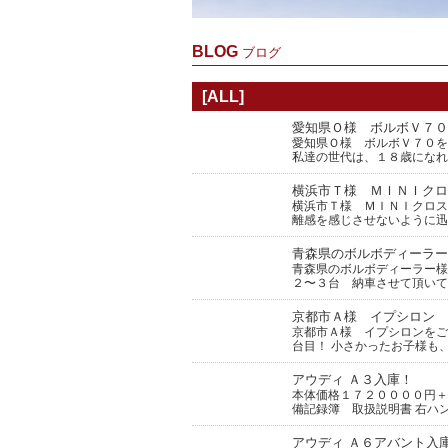
BLOG
ブログ
[ALL]
愛知県Ｏ様 ボルボＶ７０
愛知県Ｏ様 ボルボＶ７０を
私達の世代は、１８歳になれ
横浜市Ｔ様 ＭＩＮＩクロ
横浜市Ｔ様 ＭＩＮＩクロス
離感を感じさせないように迅
青森県のボルボディーラー
青森県のボルボディーラー様
２〜３台 納車させて頂いて
京都市Ａ様 イプシロン 
京都市Ａ様 イプシロンをご
台目！ 小さかったお子様も
アウディ Ａ３入庫！
本体価格１７２００００円＋
備記録簿 取扱説明書 右ハ
アウディ Ａ６アバント入