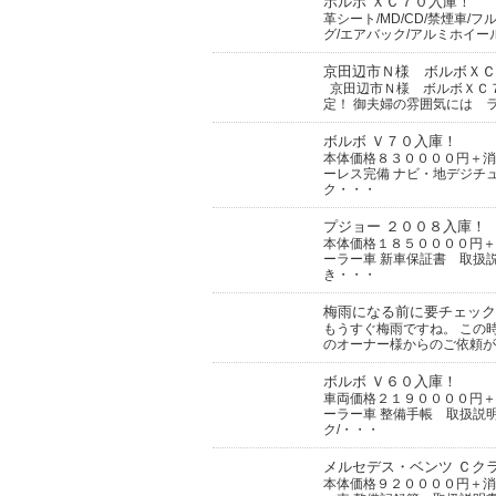
ボルボ ＸＣ７０入庫！
革シート/MD/CD/禁煙車/
グ/エアバック/アルミホイー
京田辺市Ｎ様 ボルボＸＣ
京田辺市Ｎ様 ボルボＸＣ７
定！ 御夫婦の雰囲気には 
ボルボ Ｖ７０入庫！
本体価格８３００００円＋消
ーレス完備 ナビ・地デジチ
ク・・・
プジョー ２００８入庫！
本体価格１８５００００円＋
ーラー車 新車保証書 取扱
き・・・
梅雨になる前に要チェック
もうすぐ梅雨ですね。 この
のオーナー様からのご依頼が
ボルボ Ｖ６０入庫！
車両価格２１９００００円＋
ーラー車 整備手帳 取扱説
ク/・・・
メルセデス・ベンツ Ｃク
本体価格９２００００円＋消