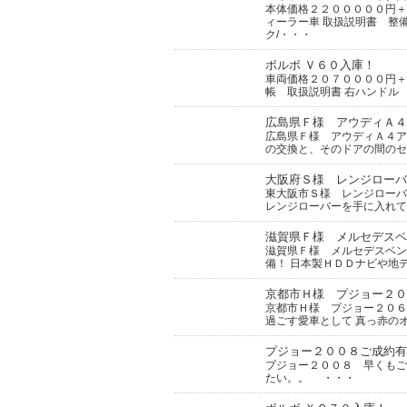
本体価格２２０００００円＋
ィーラー車 取扱説明書 整
ク/・・・
ボルボ Ｖ６０入庫！
車両価格２０７００００円＋
帳 取扱説明書 右ハンドル
広島県Ｆ様 アウディＡ４
広島県Ｆ様 アウディＡ４ア
の交換と、そのドアの間のセ
大阪府Ｓ様 レンジローバ
東大阪市Ｓ様 レンジローバ
レンジローバーを手に入れて
滋賀県Ｆ様 メルセデスベ
滋賀県Ｆ様 メルセデスベン
備！ 日本製ＨＤＤナビや地
京都市Ｈ様 プジョー２０
京都市Ｈ様 プジョー２０６
過ごす愛車として 真っ赤の
プジョー２００８ご成約有
プジョー２００８ 早くもご
たい。。 ・・・