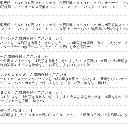
消費税１７６０００円 ２０１１年式 走行距離４５１９０ｋｍ ワンオーナー ア
備記録簿 スペアキーレス完備 右ハンドル マルチエアバック ＡＢＳ ＥＳＰ ア
消費税１６５０００円 ２０１２年式 走行距離２９６８０ｋｍ ボルボ正規輸入ディ
 マルチエアバック ＡＢＳ ＳＨＩＰＳ等 アンサーバック/盗難防止機能付きキー
アバントご成約有難うございました！
バントをご成約頂き有難うございました。 この車両は修復歴 有り でしたが、 
ンターピラーの修正のみ でしたので、走行にも全く問題ナシ。 ・・・
ーご成約有難うございました！
ー限定スプリームをご成約頂き有難うございました！ ２度目のご来店でご決断頂き
終始笑顔♬ キチンを整備をしてお渡ししますので少々お待・・・
ンツＣ１８０Ｗ ご成約有難うございま
ツＣ１８０ステーションワゴンをご成約頂き有難うございます。 新車からワンオ
デジＴＶ、バックカメラまで付いており とてもいい買い物をして頂けた・・・
６ＣＣ ご成約有難うございました！
ＣＣ/ＲＣをご成約頂き有難うございましす！ 色んな車を乗り継ぎ、退職をされ 
オープンカーを選択！ 幸せ〜♪ ・・・
難うございました！
成約頂きました！ 今年２台目の２００８ ２台共 入庫後３日以内で売約済み♪ あ