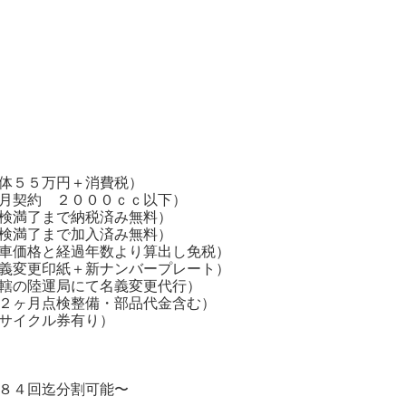
体５５万円＋消費税）
契約 ２０００ｃｃ以下）
まで納税済み無料）
了まで加入済み無料）
経過年数より算出し免税）
変更印紙＋新ナンバープレート）
の陸運局にて名義変更代行）
ヶ月点検整備・部品代金含む）
サイクル券有り）
８４回迄分割可能〜