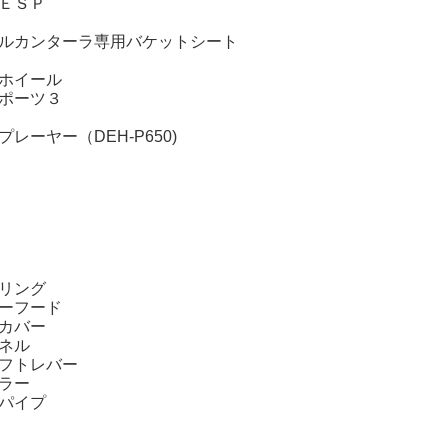
ＥＳＰ
ルカンターラ専用バケットシート
ホイール
ポーツ３
ーヤー（DEH-P650)
リング
ーフード
カバー
ネル
フトレバー
ラー
パイプ