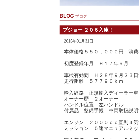
BLOG
ブログ
プジョー ２０６入庫！
2016年01月31日
本体価格５５０，０００円＋消費
初度登録年月 Ｈ１７年９月
車検有効間 Ｈ２８年９月２３日
走行距離 ５７７９０ｋｍ
輸入経路 正規輸入ディーラー車
オーナー歴 ２オーナー
ハンドル位置 左ハンドル
付属品 整備手帳 車両取扱説明
エンジン ２０００ｃｃ直列４気
ミッション ５速マニュアルミッ