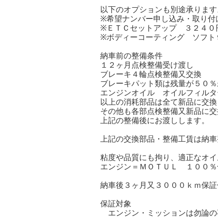
以下のオプションも別途承ります
※希望ナンバー申し込み・取り付
※ＥＴＣセットアップ ３２４０
※ボディーコーティング ソフト
納車前の整備条件
１２ヶ月点検整備受け渡し
ブレーキ４輪点検整備又交換
ブレーキパット類は残量が５０％
エンジンオイル オイルフィルタ
以上の消耗部品は全て新品に交換
その他も各部点検整備又新品に交
上記の整備後にお渡しします。
上記の交換部品・整備工賃は納車
粘度や品質にも拘り、適正なオイ
エンジン＝ＭＯＴＵＬ １００％
納車後３ヶ月又３０００ｋｍ保証
保証対象
エンジン・ミッションは勿論の