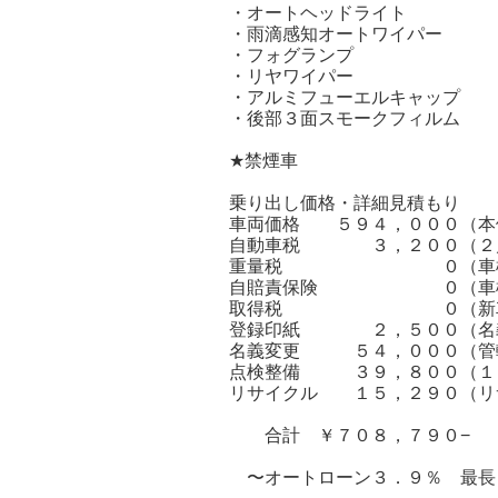
・オートヘッドライト
・雨滴感知オートワイパー
・フォグランプ
・リヤワイパー
・アルミフューエルキャップ
・後部３面スモークフィルム
★禁煙車
乗り出し価格・詳細見積もり
車両価格 ５９４，０００（本
自動車税 ３，２００（２月
重量税 ０（車検満了
自賠責保険 ０（車検満
取得税 ０（新車価格と
登録印紙 ２，５００（名義
名義変更 ５４，０００（管轄
点検整備 ３９，８００（１２
リサイクル １５，２９０（リ
合計 ￥７０８，７９０−
〜オートローン３．９％ 最長