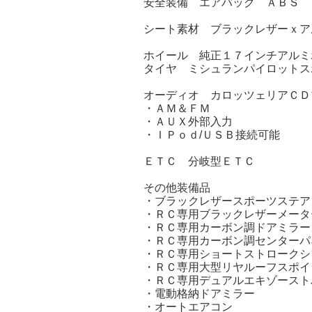
安全装備 エアバック ＡＢＳ 
シート素材 ブラックレザーｘア
ホイール 純正１７インチアルミ
タイヤ ミシュランパイロットス
オーディオ カロッツェリアＣＤプレ
・ＡＭ＆ＦＭ
・ＡＵＸ外部入力
・ＩＰｏｄ/ＵＳＢ接続可能
ＥＴＣ 分岐型ＥＴＣ
その他装備品
・ブラックレザースポーツステア
・ＲＣ専用ブラックレザーメータ
・ＲＣ専用カーボン調ドアミラー
・ＲＣ専用カーボン調センターパ
・ＲＣ専用ショートストロークシ
・ＲＣ専用大型リヤルーフスポイ
・ＲＣ専用デュアルエキゾースト
・電動格納ドアミラー
・オートエアコン