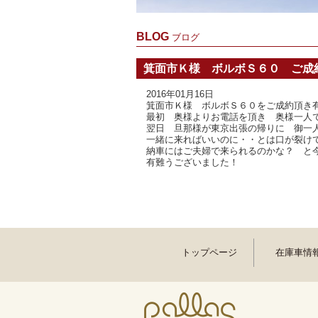
BLOG
ブログ
箕面市Ｋ様 ボルボＳ６０ ご成
2016年01月16日
箕面市Ｋ様 ボルボＳ６０をご成約頂き
最初 奥様よりお電話を頂き 奥様一人
翌日 旦那様が東京出張の帰りに 御一人
一緒に来ればいいのに・・とは口が裂け
納車にはご夫婦で来られるのかな？ と
有難うございました！
トップページ
在庫車情