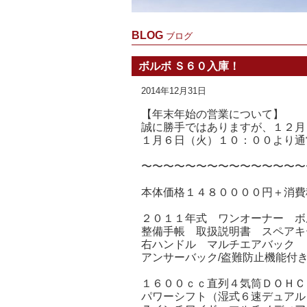
BLOG
ブログ
ボルボ Ｓ６０入庫！
2014年12月31日
【年末年始の営業について】
誠に勝手ではありますが、１２月
１月６日（火）１０：００より通
〜〜〜〜〜〜〜〜〜〜〜〜〜〜〜
本体価格１４８００００円＋消費
２０１１年式 ワンオーナー ボ
整備手帳 取扱説明書 スペアキ
右ハンドル マルチエアバック 
アンサーバック/盗難防止機能
１６００ｃｃ直列４気筒ＤＯＨＣ
パワーシフト（湿式６速デュアル