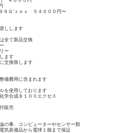
け ４６００円
円
９９Ｇ’ｚｏｘ ５４０００円〜
渡しします
は全て新品交換
ー
リー
します
に交換致します
整備費用に含まれます
ルを使用しております
化学合成８１００エクセス
付販売
論の事、コンピューターやセンサー類
電気装備品から電球１個まで保証