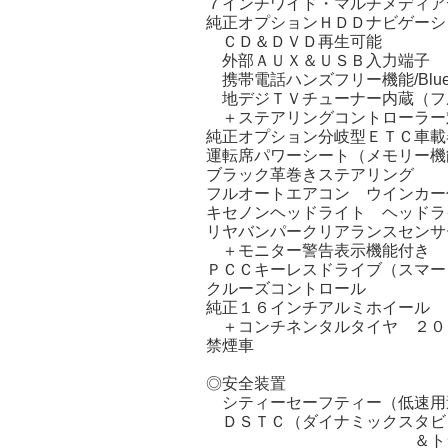
７インチワイド・マルチメディア
純正オプションＨＤＤナビゲーシ
ＣＤ＆ＤＶＤ再生可能
外部ＡＵＸ＆ＵＳＢ入力端子
携帯電話ハンズフリー機能/Blueto
地デジＴＶチューナー内蔵（フ
＋ステアリングコントローラ
純正オプション分岐型ＥＴＣ車載
運転席パワーシート（メモリー機
ブラック革巻きステアリング
フルオートエアコン ウインカ
キセノンヘッドライト ヘッドラ
リヤバンパークリアランスセンサ
＋モニター警告表示機能付き
ＰＣＣキーレスドライブ（スマー
クルーズコントロール
純正１６インチアルミホイール
＋コンチネンタルタイヤ ２０
禁煙車
◎安全装置
シティーセーフティー（低速用
ＤＳＴＣ（ダイナミックスタビ
＆トラクション