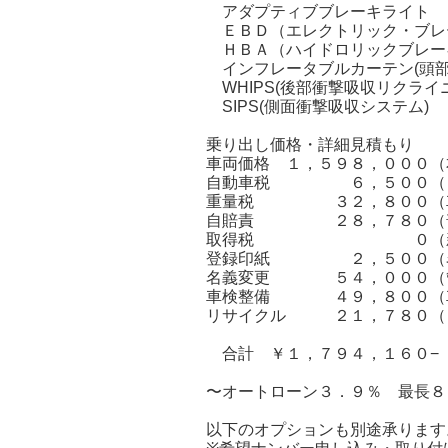
アダプティブブレーキライト
ＥＢＤ（エレクトリック・ブレ
ＨＢＡ（ハイドロリックブレー
インフレータブルカーテン(頭部
WHIPS(後部衝撃吸収リクライ
SIPS(側面衝撃吸収システム)
乗り出し価格・詳細見積もり
車両価格 １，５９８，０００（
自動車税 ６，５００（１
重量税 ３２，８００（車
自賠責 ２８，７８０（普
取得税 ０（新車価格
登録印紙 ２，５００（名義
名義変更 ５４，０００（管
車検整備 ４９，８００（車
リサイクル ２１，７８０（
合計 ￥１，７９４，１６０−
〜オートローン３．９％ 最長８
以下のオプションも別途承ります