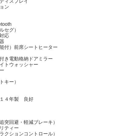
ディスプレイ
ョン
oth
ルセグ）
ー対応
器
能付）前席シートヒーター
ー付き電動格納ドアミラー
イトウォッシャー
ー
トキー）
１４年製 良好
追突回避・軽減ブレーキ）
リティー
コントロール）