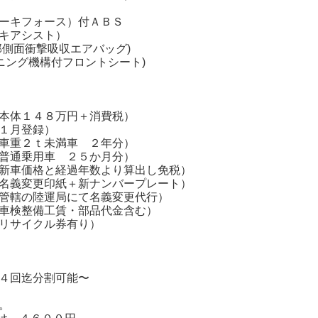
ーキフォース）付ＡＢＳ
キアシスト）
側面衝撃吸収エアバッグ)
ニング機構付フロントシート)
本体１４８万円＋消費税）
月登録）
重２ｔ未満車 ２年分）
通乗用車 ２５か月分）
と経過年数より算出し免税）
変更印紙＋新ナンバープレート）
轄の陸運局にて名義変更代行）
検整備工賃・部品代金含む）
リサイクル券有り）
４回迄分割可能〜
。