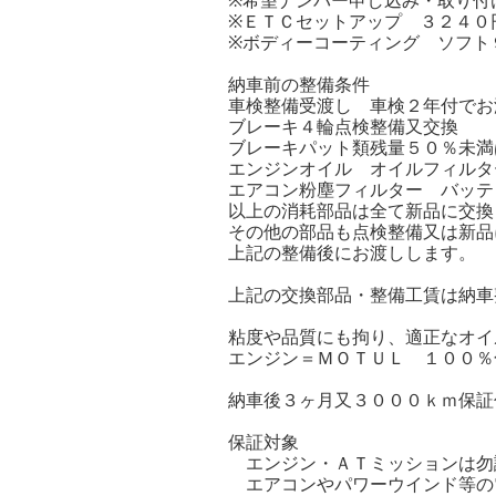
※希望ナンバー申し込み・取り付
※ＥＴＣセットアップ ３２４０
※ボディーコーティング ソフト
納車前の整備条件
車検整備受渡し 車検２年付でお
ブレーキ４輪点検整備又交換
ブレーキパット類残量５０％未満
エンジンオイル オイルフィルタ
エアコン粉塵フィルター バッテ
以上の消耗部品は全て新品に交換
その他の部品も点検整備又は新品
上記の整備後にお渡しします。
上記の交換部品・整備工賃は納車
粘度や品質にも拘り、適正なオイ
エンジン＝ＭＯＴＵＬ １００％
納車後３ヶ月又３０００ｋｍ保証
保証対象
エンジン・ＡＴミッションは勿
エアコンやパワーウインド等の