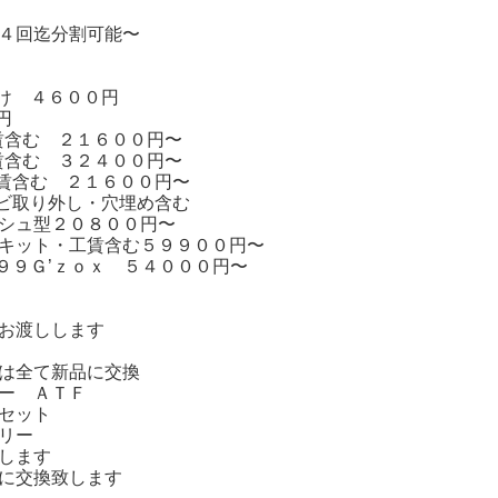
４回迄分割可能〜
け ４６００円
円
賃含む ２１６００円〜
賃含む ３２４００円〜
賃含む ２１６００円〜
ビ取り外し・穴埋め含む
シュ型２０８００円〜
キット・工賃含む５９９００円〜
９９Ｇ’ｚｏｘ ５４０００円〜
お渡しします
は全て新品に交換
ター ＡＴＦ
セット
リー
します
に交換致します