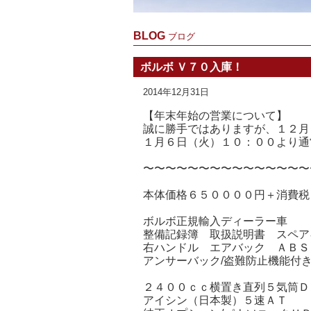
BLOG
ブログ
ボルボ Ｖ７０入庫！
2014年12月31日
【年末年始の営業について】
誠に勝手ではありますが、１２月
１月６日（火）１０：００より通
〜〜〜〜〜〜〜〜〜〜〜〜〜〜〜
本体価格６５００００円＋消費税
ボルボ正規輸入ディーラー車
整備記録簿 取扱説明書 スペア
右ハンドル エアバック ＡＢＳ
アンサーバック/盗難防止機能
２４００ｃｃ横置き直列５気筒Ｄ
アイシン（日本製）５速ＡＴ