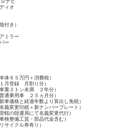
ＤＤナビ
ディオ
機能付き）
ドアミラー
パー
本体６５万円＋消費税）
月登録 月割り分）
重２トン未満 ２年分）
通乗用車 ２５ヵ月分）
と経過年数より算出し免税）
変更印紙＋新ナンバープレート）
轄の陸運局にて名義変更代行）
検整備工賃・部品代金含む）
リサイクル券有り）