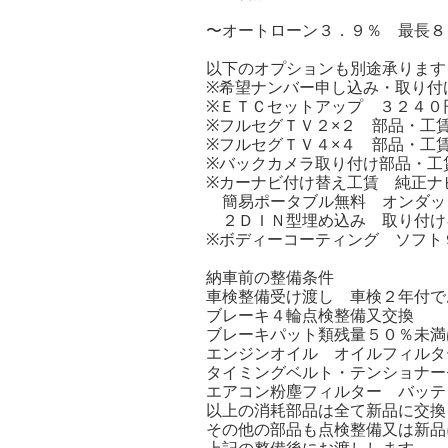
〜オートローン３．９％ 最長８
以下のオプションも別途承ります
※希望ナンバー申し込み・取り付
※ＥＴＣセットアップ ３２４０
※フルセグＴＶ２×２ 部品・工
※フルセグＴＶ４×４ 部品・工
※バックカメラ取り付け部品・工
※カーナビ付け替え工賃 純正ナ
簡易ポータブル無料 オンダッ
２ＤＩＮ型埋め込み 取り付け
※ボディーコーティング ソフト
納車前の整備条件
車検整備受け渡し 車検２年付で
ブレーキ４輪点検整備又交換
ブレーキパット類残量５０％未満
エンジンオイル オイルフィル
タイミングベルト・テンショナー
エアコン粉塵フィルター バッテ
以上の消耗部品は全て新品に交換
その他の部品も点検整備又は新品