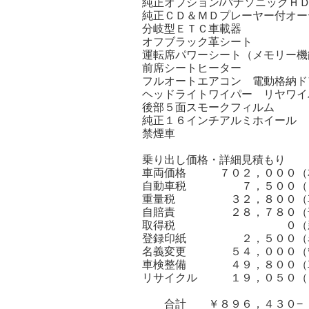
純正オプション/パナソニックＨ
純正ＣＤ＆ＭＤプレーヤー付オー
分岐型ＥＴＣ車載器
オフブラック革シート
運転席パワーシート（メモリー
前席シートヒーター
フルオートエアコン 電動格納
ヘッドライトワイパー リヤワイ
後部５面スモークフィルム
純正１６インチアルミホイール
禁煙車
乗り出し価格・詳細見積もり
車両価格 ７０２，０００（
自動車税 ７，５００（１
重量税 ３２，８００（車
自賠責 ２８，７８０（普
取得税 ０（新車価格
登録印紙 ２，５００（名義
名義変更 ５４，０００（管
車検整備 ４９，８００（車
リサイクル １９，０５０（
合計 ￥８９６，４３０−